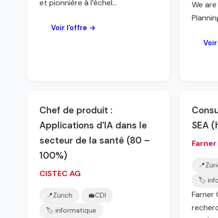
et pionnière à l’échel...
We are 
Plannin
Voir l'offre →
Voir
Chef de produit :
Consu
Applications d'IA dans le
SEA (
secteur de la santé (80 –
Farner
100%)
📍
Zür
CISTEC AG
🏷️ in
Farner 
📍
Zürich
💼
CDI
recherc
🏷️ informatique