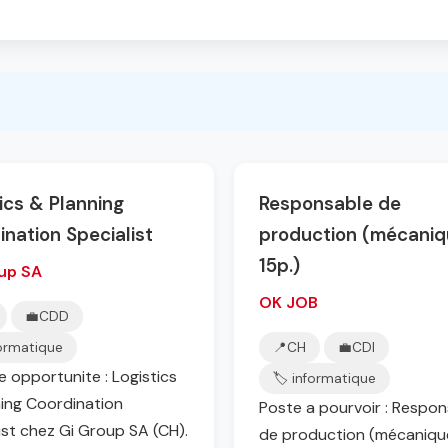
ics & Planning
Responsable de
nation Specialist
production (mécaniq
15p.)
up SA
OK JOB
💼
CDD
formatique
📍
CH
💼
CDI
e opportunite : Logistics
🏷️ informatique
ing Coordination
Poste a pourvoir : Respo
ist chez Gi Group SA (CH).
de production (mécanique