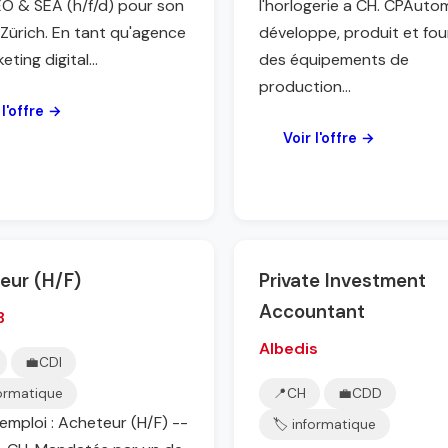
O & SEA (h/f/d) pour son
l'horlogerie a CH. CPAuto
 Zürich. En tant qu'agence
développe, produit et fou
ting digital...
des équipements de
production...
 l'offre →
Voir l'offre →
eur (H/F)
Private Investment
Accountant
B
Albedis
💼
CDI
formatique
📍
CH
💼
CDD
'emploi : Acheteur (H/F) --
🏷️ informatique