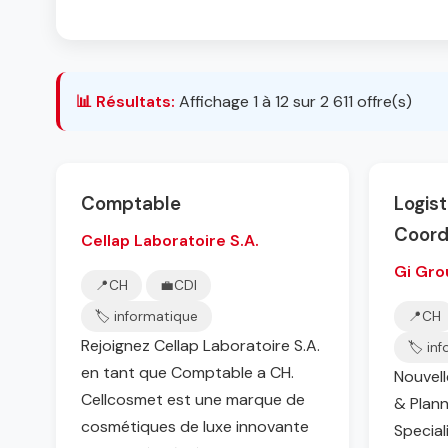
📊 Résultats:
Affichage 1 à 12 sur 2 611 offre(s)
Comptable
Logist
Coordi
Cellap Laboratoire S.A.
Gi Gro
📍
CH
💼
CDI
🏷️ informatique
📍
CH
Rejoignez Cellap Laboratoire S.A.
🏷️ in
en tant que Comptable a CH.
Nouvell
Cellcosmet est une marque de
& Plann
cosmétiques de luxe innovante
Special