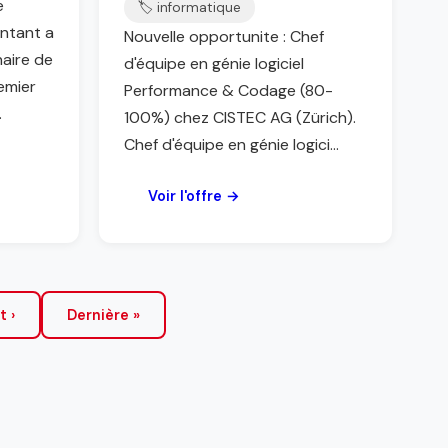
e
🏷️ informatique
ntant a
Nouvelle opportunite : Chef
naire de
d'équipe en génie logiciel
emier
Performance & Codage (80-
.
100%) chez CISTEC AG (Zürich).
Chef d'équipe en génie logici...
Voir l'offre →
t ›
Dernière »