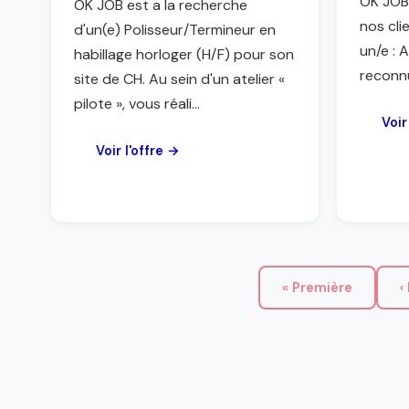
OK JOB
OK JOB est a la recherche
nos cli
d'un(e) Polisseur/Termineur en
un/e : 
habillage horloger (H/F) pour son
reconnu
site de CH. Au sein d'un atelier «
pilote », vous réali...
Voir
Voir l'offre →
« Première
‹