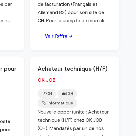
és par
de facturation (Français et
Allemand B2) pour son site de
 r...
CH. Pour le compte de mon cli...
Voir l'offre →
r pour
Acheteur technique (H/F)
OK JOB
📍
CH
💼
CDI
🏷️ informatique
Nouvelle opportunite : Acheteur
technique (H/F) chez OK JOB
poste
(CH). Mandatés par un de nos
 pour