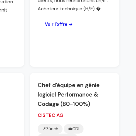
clients, nous recherchons un/e :
mation
Acheteur technique (H/F) �...
rnit
Voir l'offre →
Chef d'équipe en génie
logiciel Performance &
Codage (80-100%)
CISTEC AG
📍
Zürich
💼
CDI