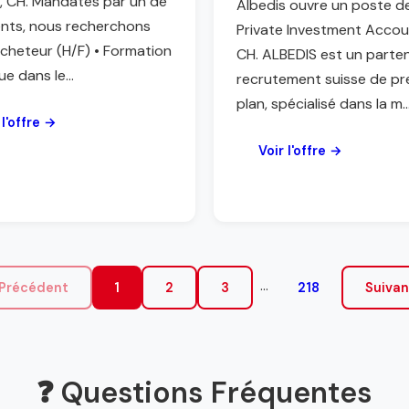
, CH. Mandatés par un de
Albedis ouvre un poste d
ents, nous recherchons
Private Investment Accou
Acheteur (H/F) • Formation
CH. ALBEDIS est un parte
e dans le...
recrutement suisse de pr
plan, spécialisé dans la m..
 l'offre →
Voir l'offre →
...
 Précédent
1
2
3
218
Suivan
❓ Questions Fréquentes