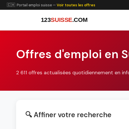
🇨🇭
Portail emploi suisse —
Voir toutes les offres
123
SUISSE
.COM
Offres d'emploi en S
2 611 offres actualisées quotidiennement en in
🔍 Affiner votre recherche