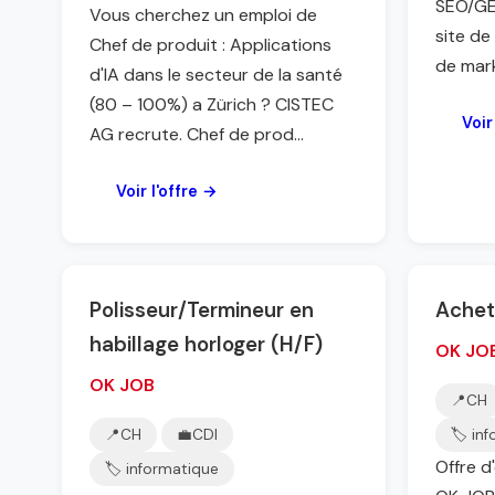
SEO/GE
Vous cherchez un emploi de
site de
Chef de produit : Applications
de marke
d'IA dans le secteur de la santé
(80 – 100%) a Zürich ? CISTEC
Voir
AG recrute. Chef de prod...
Voir l'offre →
Polisseur/Termineur en
Achet
habillage horloger (H/F)
OK JO
OK JOB
📍
CH
📍
CH
💼
CDI
🏷️ in
Offre d
🏷️ informatique