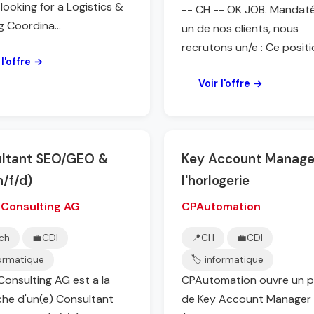
looking for a Logistics &
-- CH -- OK JOB. Mandat
g Coordina...
un de nos clients, nous
recrutons un/e : Ce position
 l'offre →
Voir l'offre →
ltant SEO/GEO &
Key Account Manage
h/f/d)
l'horlogerie
 Consulting AG
CPAutomation
ich
💼
CDI
📍
CH
💼
CDI
formatique
🏷️ informatique
Consulting AG est a la
CPAutomation ouvre un 
he d'un(e) Consultant
de Key Account Manager