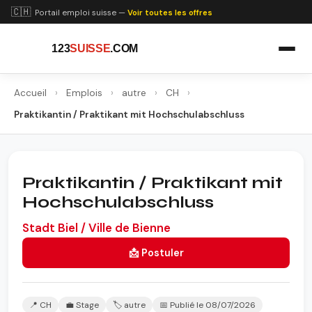
🇨🇭
Portail emploi suisse —
Voir toutes les offres
123
SUISSE
.COM
Accueil
›
Emplois
›
autre
›
CH
›
Praktikantin / Praktikant mit Hochschulabschluss
Praktikantin / Praktikant mit
Hochschulabschluss
Stadt Biel / Ville de Bienne
📩 Postuler
📍 CH
💼 Stage
🏷️ autre
📅 Publié le 08/07/2026