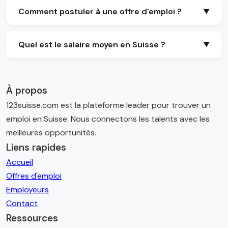
Comment postuler à une offre d'emploi ?
▼
Cliquez sur "Postuler" pour être redirigé vers le site
Quel est le salaire moyen en Suisse ?
▼
de l'employeur ou utilisez notre formulaire de
contact. Assurez-vous d'avoir un CV à jour.
Le salaire médian est d'environ 6'500 CHF brut par
mois. Utilisez notre
calculateur de salaire
pour une
À propos
estimation.
123suisse.com est la plateforme leader pour trouver un
emploi en Suisse. Nous connectons les talents avec les
meilleures opportunités.
Liens rapides
Accueil
Offres d'emploi
Employeurs
Contact
Ressources