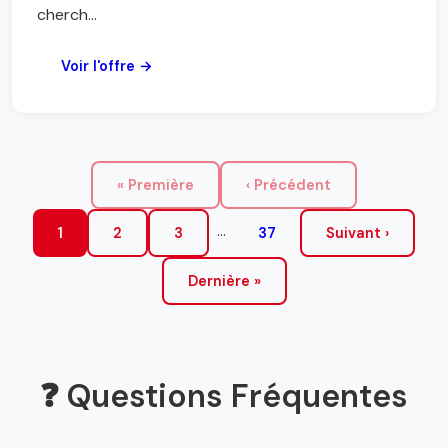
cherch...
Voir l'offre →
« Première
‹ Précédent
...
1
2
3
37
Suivant ›
Dernière »
❓ Questions Fréquentes